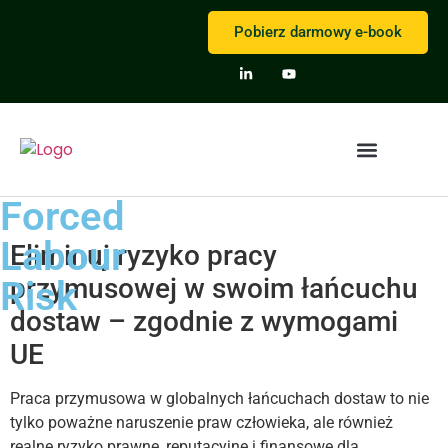
Pobierz darmowy e-book
Forced
Labour
Eliminuj ryzyko pracy
przymusowej w swoim łańcuchu
Risk
dostaw – zgodnie z wymogami
UE
Praca przymusowa w globalnych łańcuchach dostaw to nie
tylko poważne naruszenie praw człowieka, ale również
realne ryzyko prawne, reputacyjne i finansowe dla