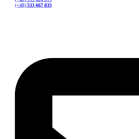
(+48)
533 667 835