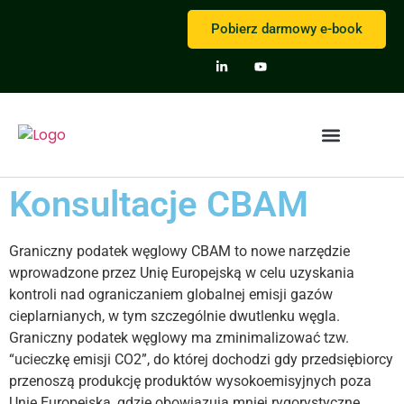
Pobierz darmowy e-book
Konsultacje CBAM
Reporting Assistant
Graniczny podatek węglowy CBAM to nowe narzędzie
wprowadzone przez Unię Europejską w celu uzyskania
kontroli nad ograniczaniem globalnej emisji gazów
cieplarnianych, w tym szczególnie dwutlenku węgla.
Graniczny podatek węglowy ma zminimalizować tzw.
“ucieczkę emisji CO2”, do której dochodzi gdy przedsiębiorcy
przenoszą produkcję produktów wysokoemisyjnych poza
Unię Europejską, gdzie obowiązują mniej rygorystyczne