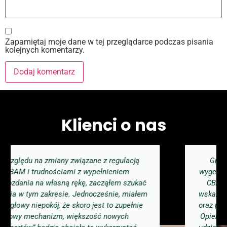
Zapamiętaj moje dane w tej przeglądarce podczas pisania
kolejnych komentarzy.
Klienci o nas
Green Reporting wsparła naszą spółkę w
wygenerowaniu i złożeniu wymaganego raportu
CBAM. Otrzymaliśmy wszystkie niezbędne
wskazówki i informacje dotyczące dokumentów
oraz przebiegu procesu, od przydzielonego nam
Opiekuna tematu. W jasny i przejrzysty sposób