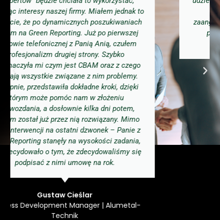
udzielano nam wyjaśnień na zadawane pytania.
Dzięki profesjonalnemu podejściu i
zaangażowaniu Firmy Green Reporting byliśmy
pewni, że wypełnimy prawidłowo nowe
wymagania unijne. Dziękujemy!
DACPOL Sp. z o.o.
https://www.dacpol.eu/pl/